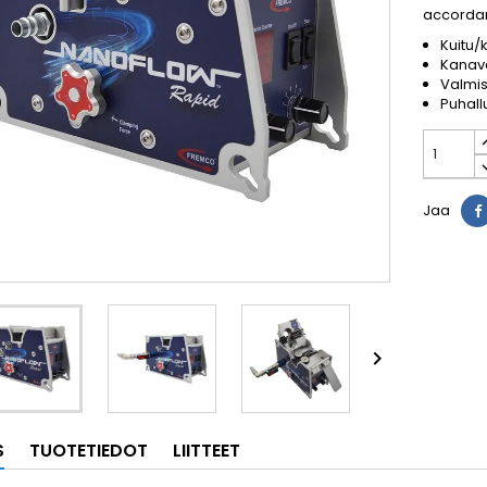
accordan
Kuitu/
Kanava
Valmis
Puhall
Jaa

S
TUOTETIEDOT
LIITTEET