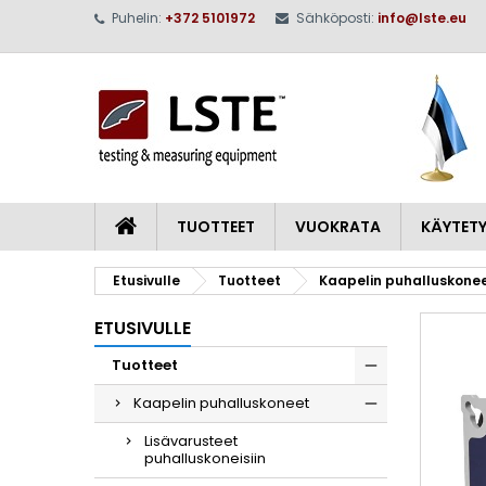
Puhelin:
+372 5101972
Sähköposti:
info@lste.eu
M
L
K
add_circle_outline
Sin
To
TUOTTEET
VUOKRATA
KÄYTETY
Etusivulle
Tuotteet
Kaapelin puhalluskone
ETUSIVULLE
Tuotteet
Kaapelin puhalluskoneet
Lisävarusteet
puhalluskoneisiin