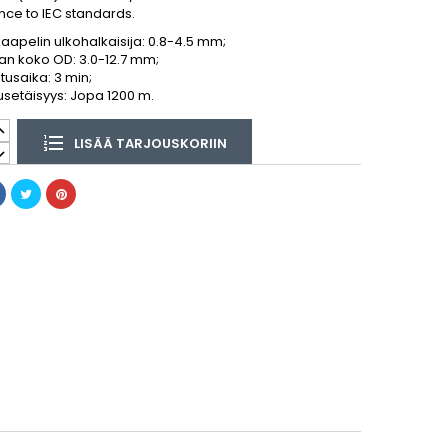
ce to IEC standards.
kaapelin ulkohalkaisija: 0.8-4.5 mm;
n koko OD: 3.0-12.7 mm;
tusaika: 3 min;
usetäisyys: Jopa 1200 m.
LISÄÄ TARJOUSKORIIN