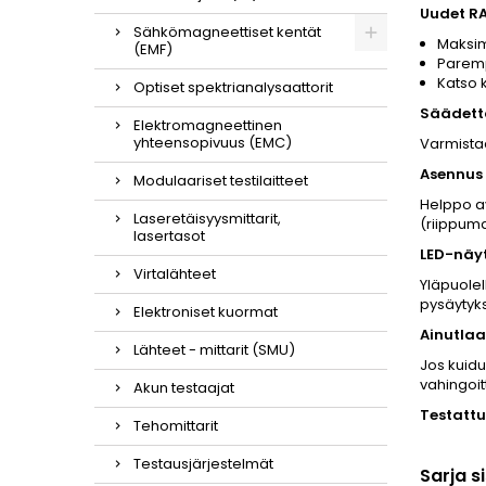
Uudet R
Sähkömagneettiset kentät
Maksim
(EMF)
Parempi
Katso 
Optiset spektrianalysaattorit
Säädett
Elektromagneettinen
yhteensopivuus (EMC)
Varmista
Asennus 
Modulaariset testilaitteet
Helppo av
Laseretäisyysmittarit,
(riippum
lasertasot
LED-näyt
Virtalähteet
Yläpuolel
pysäytyks
Elektroniset kuormat
Ainutlaa
Lähteet - mittarit (SMU)
Jos kuidu
vahingoit
Akun testaajat
Testattu
Tehomittarit
Testausjärjestelmät
Sarja s