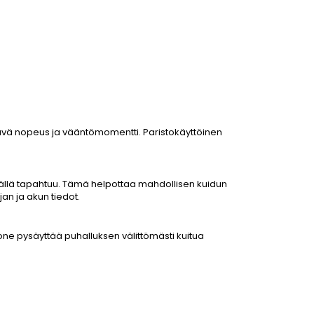
tävä nopeus ja vääntömomentti. Paristokäyttöinen
sällä tapahtuu. Tämä helpottaa mahdollisen kuidun
an ja akun tiedot.
ne pysäyttää puhalluksen välittömästi kuitua