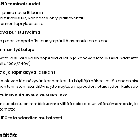
APID-ominaisuudet
ipaine nousi 16 bariin
 turvallisuus, koneessa on ylipaineventtiili
kannen läpi yläosassa
ävä puristusvoima
a pidon kaapelin/kuidun ympäriltä asennuksen aikana.
ilman työkaluja
ata ja sulkea käsin nopealla kuidun ja kanavan latauksella. Säädet
atta 100V/240V).
tö ja läpinäkyvä lasikansi
la olevan läpinäkyvän kannen kautta käyttäjä näkee, mitä koneen si
en tunnistamista. LED-näyttö näyttää nopeuden, etäisyyden, kuitusuoj
tuinen kuidun suojaustekniikka
n suositeltu enimmäiskuorma ylittää esiasetetun vääntömomentin, ko
tamatta.
 IEC-standardien mukaisesti
isältää: