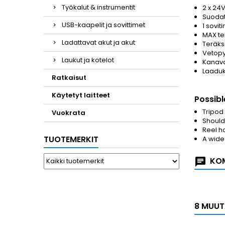
Työkalut & instrumentit
2 x 24V
Suodat
USB-kaapelit ja sovittimet
1 sovit
MAX te
Ladattavat akut ja akut
Teräks
Vetopy
Laukut ja kotelot
Kanavas
Laaduk
Ratkaisut
Käytetyt laitteet
Possibl
Tripod 
Vuokrata
Should
Reel h
TUOTEMERKIT
A wide 
KOM
8 MUUT