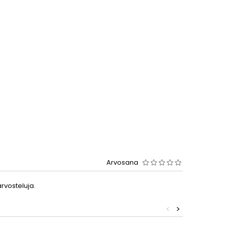
Arvosana
arvosteluja.
<
>