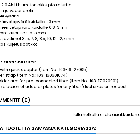
 2,0 Ah Lithium-ion akku pikalaturilla
in ja vedenerotin
inlevysarja.
räsvetopyörä kuiduille +3 mm
inen vetopyörä kuiduille 0,8-3 mm
örä kuiduille 0,8-3 mm
ovittimet 3, 5, 7, 8, 8,5, 10, 12, 12,7 mm
as kuljetuslaatikko
e accessories:
with quick adaptor (Item No.: 103-161127005)
er strap (Item No.: 103-160601074)
older arm for pre-connected fiber (Item No.: 103-171020001)
selection of adaptor plates for any fiber/duct sizes on request
MENTIT (0)
Tällä hetkellä ei ole asiakkaiden 
A TUOTETTA SAMASSA KATEGORIASSA: