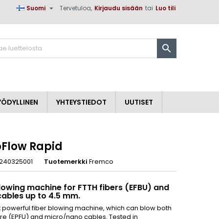

Suomi
Tervetuloa,
Kirjaudu sisään
tai
Luo tili
×
×
×

n
YÖDYLLINEN
YHTEYSTIEDOT
UUTISET
a
Flow Rapid
-240325001
Tuotemerkki
Fremco
blowing machine for FTTH fibers (EFBU) and
cables up to 4.5 mm.
t powerful fiber blowing machine, which can blow both
bre (EPFU) and micro/nano cables. Tested in