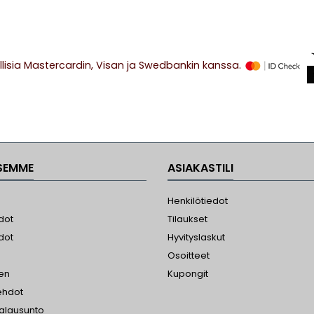
ic electricity. FOR
ANOFLOW MAX,
OFLOW, EASYFLOW
RT and MINIFLOW
llisia Mastercardin, Visan ja Swedbankin kanssa.
SEMME
ASIAKASTILI
Henkilötiedot
dot
Tilaukset
dot
Hyvityslaskut
Osoitteet
nen
Kupongit
ehdot
jalausunto