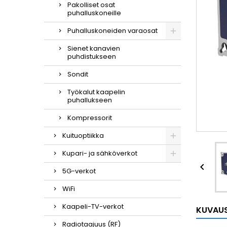
Pakolliset osat
puhalluskoneille
Puhalluskoneiden varaosat
Sienet kanavien
puhdistukseen
Sondit
Työkalut kaapelin
puhallukseen
Kompressorit
Kuituoptiikka
Kupari- ja sähköverkot

5G-verkot
WiFi
Kaapeli-TV-verkot
KUVAU
Radiotaajuus (RF)