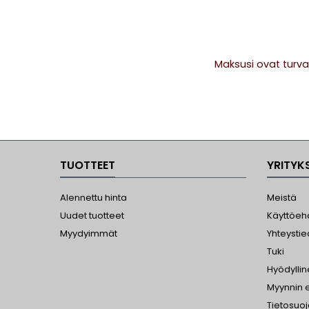
stat
N
MICR
SMA
Maksusi ovat turva
TUOTTEET
YRITYK
Alennettu hinta
Meistä
Uudet tuotteet
Käyttöeh
Myydyimmät
Yhteystie
Tuki
Hyödylli
Myynnin 
Tietosuo