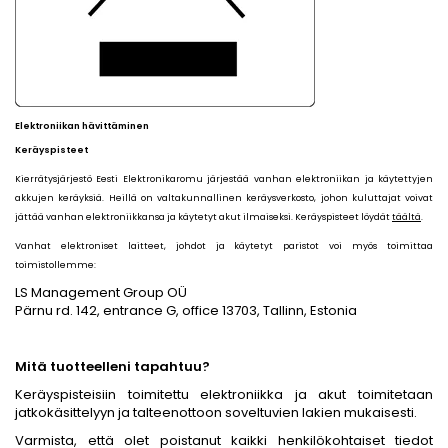
Elektroniikan hävittäminen
Keräyspisteet
Kierrätysjärjestö Eesti Elektronikaromu järjestää vanhan elektroniikan ja käytettyjen
akkujen keräyksiä. Heillä on valtakunnallinen keräysverkosto, johon kuluttajat voivat
jättää vanhan elektroniikkansa ja käytetyt akut ilmaiseksi. Keräyspisteet löydät
täältä
.
Vanhat elektroniset laitteet, johdot ja käytetyt paristot voi myös toimittaa
toimistollemme:
LS Management Group OÜ
Pärnu rd. 142, entrance G, office 13703, Tallinn, Estonia
Mitä tuotteelleni tapahtuu?
Keräyspisteisiin toimitettu elektroniikka ja akut toimitetaan
jatkokäsittelyyn ja talteenottoon soveltuvien lakien mukaisesti.
Varmista, että olet poistanut kaikki henkilökohtaiset tiedot