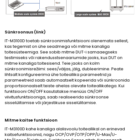
Sünkroonsus (link)
IT-M3100D toetab sünkroonimisfunktsiooni olenemata sellest,
kas tegemist on ühe seadmega või mitme kanaliga
toitesüsteemiga. See sobib mitme DUT-i samaaegseks
testimiseks või rakendusstsenaariumide jaoks, kus DUT on
mitme kanaliga toitesisend. Teie jaoks on kolm
sünkroonimisrežiimi: sees/väljas, jälg, dubleerimine. Peate
lihtsalt konfigureerima ühe toiteallika parameetrid ja
parameetreid saab automaatselt kopeerida või sünkroonida
proportsionaalselt teiste ahelas olevate toiteallikatega. Kui
funktsiooni ON/OFF kasutatakse menüüs ON/OFF
viivitusfunktsiooniga, saab realiseerida sünkroonse
sisselülitamise või järjestikuse sisselülitamise.
Mitme kaitse funktsioon
IT-M3100D kahe kanaliga alalisvoolu toiteallikal on erinevad
kaitsefunktsioonid, nagu OCP/OVP/OTP/OPP/U-Max/U-