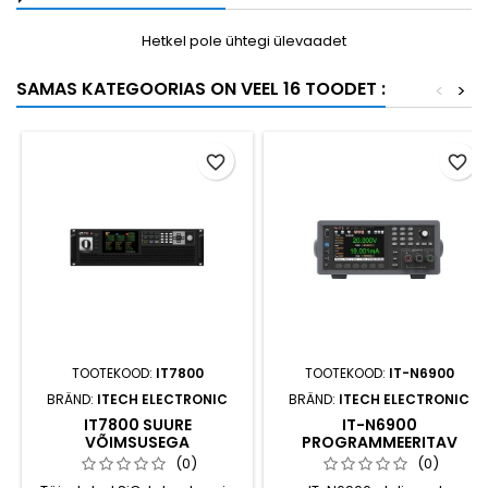
Hetkel pole ühtegi ülevaadet
SAMAS KATEGOORIAS ON VEEL 16 TOODET :
<
>
favorite_border
favorite_border
TOOTEKOOD:
IT7800
TOOTEKOOD:
IT-N6900
BRÄND:
ITECH ELECTRONIC
BRÄND:
ITECH ELECTRONIC
IT7800 SUURE
IT-N6900
VÕIMSUSEGA
PROGRAMMEERITAV
PROGRAMMEERITAV
ALALISVOOLU
(0)
(0)
AC/DC TOITEALLIKAS
TOITEALLIKAS