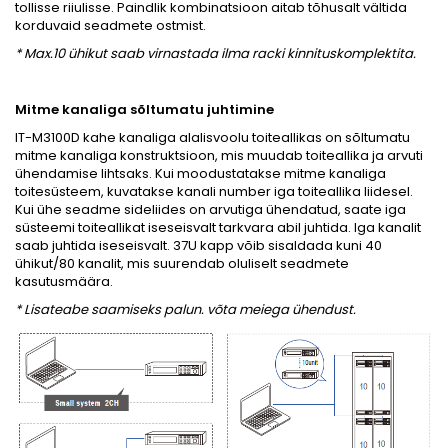
tollisse riiulisse. Paindlik kombinatsioon aitab tõhusalt vältida
korduvaid seadmete ostmist.
* Max.10 ühikut saab virnastada ilma racki kinnituskomplektita.
Mitme kanaliga sõltumatu juhtimine
IT-M3100D kahe kanaliga alalisvoolu toiteallikas on sõltumatu
mitme kanaliga konstruktsioon, mis muudab toiteallika ja arvuti
ühendamise lihtsaks. Kui moodustatakse mitme kanaliga
toitesüsteem, kuvatakse kanali number iga toiteallika liidesel.
Kui ühe seadme sideliides on arvutiga ühendatud, saate iga
süsteemi toiteallikat iseseisvalt tarkvara abil juhtida. Iga kanalit
saab juhtida iseseisvalt. 37U kapp võib sisaldada kuni 40
ühikut/80 kanalit, mis suurendab oluliselt seadmete
kasutusmäära.
* Lisateabe saamiseks palun. võta meiega ühendust.