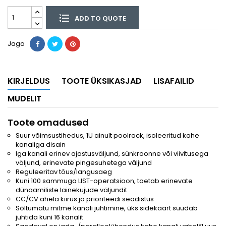
ADD TO QUOTE
Jaga
KIRJELDUS
TOOTE ÜKSIKASJAD
LISAFAILID
MUDELIT
Toote omadused
Suur võimsustihedus, 1U ainult poolrack, isoleeritud kahe
kanaliga disain
Iga kanali erinev ajastusväljund, sünkroonne või viivitusega
väljund, erinevate pingesuhetega väljund
Reguleeritav tõus/langusaeg
Kuni 100 sammuga LIST-operatsioon, toetab erinevate
dünaamiliste lainekujude väljundit
CC/CV ahela kiirus ja prioriteedi seadistus
Sõltumatu mitme kanali juhtimine, üks sidekaart suudab
juhtida kuni 16 kanalit