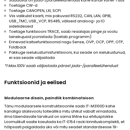
Saadaval on jada-/paralleelühendus kahe kanali vahel*1 uus
Toetage CW-d
Toetage CANOPEN, LXI, SCPI
Viis valikulist kaarti, mis pakuvad RS232, CAN, LAN, GPIB,
USB_TMC, USB_VCP, RS485, väliseid analoog- ja IO
sideliideseid
Toetage funktsiooni TRACE, saab reaalajas pinge ja voolu
lainekujusid joonistada (toetab programm)
Erinevad kaitsefunktsioonid nagu Sense, OVP, OCP, OPP, OTP,
Foldback
Pakkuge iselukustumisfunktsiooni, kui seade on iselukustunud,
ei saa seade väljastada
*1 Max.100V saab väljastada pärast jada-/paralleelühendust
Funktsioonid ja eelised
Modulaarne disain, paindlik kombinatsioon
Tänu modulaarsele konstruktsioonile saab IT-M3100D kahe
kanaliga alalisvoolu toiteallika mitu ühikut vabalt virnastada,
ilma täiendavate tarvikuid on sama lihtne kui ehitusplokke.
Loomulikult saate kasutada ka IT-E154 racki kinnituskomplekti, et
hõlpsasti paigaldada üks või mitu seadet standardsesse 19-