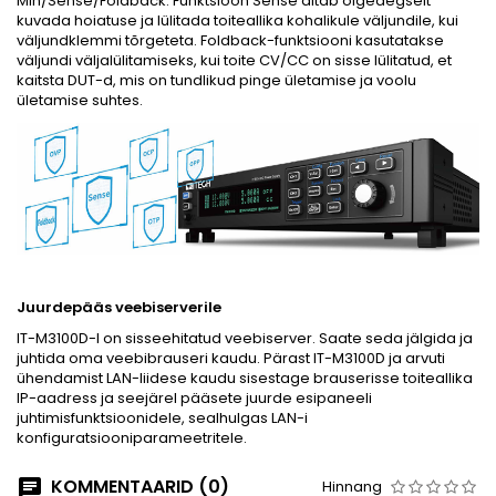
Min/Sense/Foldback. Funktsioon Sense aitab õigeaegselt
kuvada hoiatuse ja lülitada toiteallika kohalikule väljundile, kui
väljundklemmi tõrgeteta. Foldback-funktsiooni kasutatakse
väljundi väljalülitamiseks, kui toite CV/CC on sisse lülitatud, et
kaitsta DUT-d, mis on tundlikud pinge ületamise ja voolu
ületamise suhtes.
Juurdepääs veebiserverile
IT-M3100D-l on sisseehitatud veebiserver. Saate seda jälgida ja
juhtida oma veebibrauseri kaudu. Pärast IT-M3100D ja arvuti
ühendamist LAN-liidese kaudu sisestage brauserisse toiteallika
IP-aadress ja seejärel pääsete juurde esipaneeli
juhtimisfunktsioonidele, sealhulgas LAN-i
konfiguratsiooniparameetritele.
KOMMENTAARID (0)
Hinnang