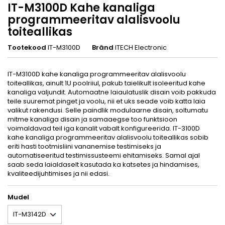
IT-M3100D Kahe kanaliga
programmeeritav alalisvoolu
toiteallikas
Tootekood
IT-M3100D
Bränd
ITECH Electronic
IT-M3100D kahe kanaliga programmeeritav alalisvoolu
toiteallikas, ainult 1U poolriiul, pakub taielikult isoleeritud kahe
kanaliga valjundit. Automaatne laiaulatuslik disain voib pakkuda
teile suuremat pinget ja voolu, nii et uks seade voib katta laia
valikut rakendusi. Selle paindlik modulaarne disain, soltumatu
mitme kanaliga disain ja samaaegse too funktsioon
voimaldavad teil iga kanalit vabalt konfigureerida. IT-3100D
kahe kanaliga programmeeritav alalisvoolu toiteallikas sobib
eriti hasti tootmisliini vananemise testimiseks ja
automatiseeritud testimissusteemi ehitamiseks. Samal ajal
saab seda laialdaselt kasutada ka katsetes ja hindamises,
kvaliteedijuhtimises ja nii edasi.
Mudel