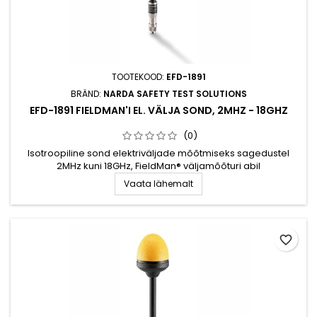
TOOTEKOOD:
EFD-1891
BRÄND:
NARDA SAFETY TEST SOLUTIONS
EFD-1891 FIELDMAN'I EL. VÄLJA SOND, 2MHZ - 18GHZ
(0)
Isotroopiline sond elektriväljade mõõtmiseks sagedustel
2MHz kuni 18GHz, FieldMan® väljamõõturi abil
Vaata lähemalt
favorite_border