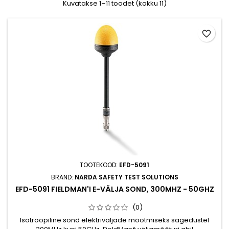
Kuvatakse 1–11 toodet (kokku 11)
favorite_border
TOOTEKOOD:
EFD-5091
BRÄND:
NARDA SAFETY TEST SOLUTIONS
EFD-5091 FIELDMAN'I E-VÄLJA SOND, 300MHZ - 50GHZ
(0)
Isotroopiline sond elektriväljade mõõtmiseks sagedustel