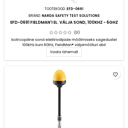
TOOTEKOOD:
EFD-0691
BRÄND:
NARDA SAFETY TEST SOLUTIONS
EFD-0691 FIELDMAN'I EL. VÄLJA SOND, 100KHZ - 6GHZ
(0)
Isotroopiline sond elektriväljade mõõtmiseks sagedustel
100kHz kuni 6GHz, FieldMan® väljamõõturi abil
Vaata lähemalt
favorite_border