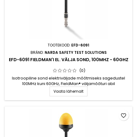
TOOTEKOOD:
EFD-6091
BRÄND:
NARDA SAFETY TEST SOLUTIONS
EFD-6091 FIELDMAN'I EL. VÄLJA SOND, 100MHZ - 60GHZ
(0)
Isotroopiline sond elektriväljade mõõtmiseks sagedustel
100MHz kuni 60GHz, FieldMan® väljamõõturi abil
Vaata lähemalt
favorite_border