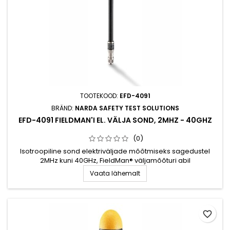
TOOTEKOOD:
EFD-4091
BRÄND:
NARDA SAFETY TEST SOLUTIONS
EFD-4091 FIELDMAN'I EL. VÄLJA SOND, 2MHZ - 40GHZ
(0)
Isotroopiline sond elektriväljade mõõtmiseks sagedustel
2MHz kuni 40GHz, FieldMan® väljamõõturi abil
Vaata lähemalt
favorite_border