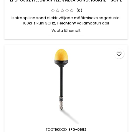
(0)
Isotroopiline sond elektriväljade mõõtmiseks sagedustel
100kHz kuni 3GHz, FieldMan® väljamõõturi abil
Vaata lähemalt
favorite_border
TOOTEKOOD:
EFD-0692