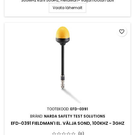
300MHz kuni 50GHz, FieldMan® väljamõõturi abil
Vaata lähemalt
favorite_border
TOOTEKOOD:
EFD-0391
BRÄND:
NARDA SAFETY TEST SOLUTIONS
EFD-0391 FIELDMAN'I EL. VÄLJA SOND, 100KHZ - 3GHZ
(0)