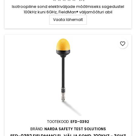
Isotroopiline sond elektriväljade mõõtmiseks sagedustel
100kHz kuni 6GHz, FieldMan® väljamõõturi abil
Vaata lähemalt
favorite_border
TOOTEKOOD:
EFD-0392
BRÄND:
NARDA SAFETY TEST SOLUTIONS
EFD-0392 FIELDMAN'I EL. VÄLJA SOND, 100KHZ - 3GHZ