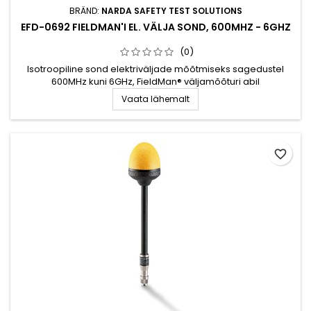
BRÄND:
NARDA SAFETY TEST SOLUTIONS
EFD-0692 FIELDMAN'I EL. VÄLJA SOND, 600MHZ - 6GHZ
(0)
Isotroopiline sond elektriväljade mõõtmiseks sagedustel
600MHz kuni 6GHz, FieldMan® väljamõõturi abil
Vaata lähemalt
favorite_border