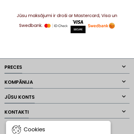
OD: 5.5-25 mm; Kanāla
izmērs OD: 10-63 mm;
Pagatavošanas laiks: 8-10
Jūsu maksājumi ir droši ar Mastercard, Visa un
min; Pūtiena attālums (gaisā):
līdz 5 000 m; Pūšanas
Swedbank.
attālums (ar ūdeni): līdz...

PRECES

KOMPĀNIJA

JŪSU KONTS

KONTAKTI
JAUNUMI
Cookies