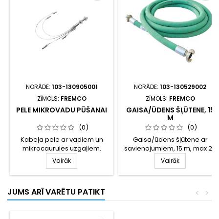
NORĀDE:
103-130905001
NORĀDE:
103-130529002
ZĪMOLS:
FREMCO
ZĪMOLS:
FREMCO
PELE MIKROVADU PŪŠANAI
GAISA/ŪDENS ŠĻŪTENE, 15
M
(0)
(0)
Kabeļa pele ar vadiem un
Gaisa/ūdens šļūtene ar
mikrocaurules uzgaļiem.
savienojumiem, 15 m, max 20
Efektīva mikrocauruļu
bar.
Vairāk
Vairāk
pūšanai.
JUMS ARĪ VARĒTU PATIKT
<
>