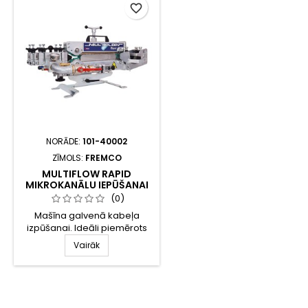
favorite_border
NORĀDE:
101-40002
ZĪMOLS:
FREMCO
MULTIFLOW RAPID
MIKROKANĀLU IEPŪŠANAI
CAURULĒS
(0)
Mašīna galvenā kabeļa
izpūšanai. Ideāli piemērots
cauruļu iepūšanai caurulēs.
Vairāk
MultiFlow RAPID ir paredzēts
vairāku mikrokanālu
iepūšanai caurulē, taču to var
izmantot arī atsevišķiem
kabeļiem. Šķiedra/kabeļa