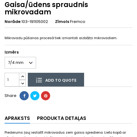
Gaisa/ūdens spraudnis
mikrovadam
Norāde
103-191105002
Zīmols
Fremco
Mikrovadu pūšanas procesā tiek izmantoti aizbāžņi mikrovadiem.
Izmērs
ADD TO QUOTE
Share
APRAKSTS
PRODUKTA DETAĻAS
Piederums ļauj iestatīt mikrovadus zem gaisa spiediena. Lieto kopā ar