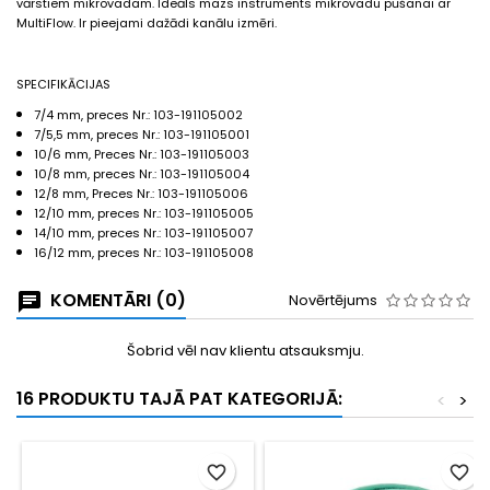
vārstiem mikrovadam. Ideāls mazs instruments mikrovadu pūšanai ar
MultiFlow. Ir pieejami dažādi kanālu izmēri.
SPECIFIKĀCIJAS
7/4 mm, preces Nr.: 103-191105002
7/5,5 mm, preces Nr.: 103-191105001
10/6 mm, Preces Nr.: 103-191105003
10/8 mm, preces Nr.: 103-191105004
12/8 mm, Preces Nr.: 103-191105006
12/10 mm, preces Nr.: 103-191105005
14/10 mm, preces Nr.: 103-191105007
16/12 mm, preces Nr.: 103-191105008
KOMENTĀRI (0)
Novērtējums
Šobrid vēl nav klientu atsauksmju.
16 PRODUKTU TAJĀ PAT KATEGORIJĀ:
<
>
favorite_border
favorite_border