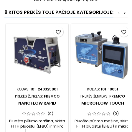
8 KITOS PREKĖS TOJE PAČIOJE KATEGORIJOJE:
<
>
favorite_border
favorite_border
KODAS:
101-240325001
KODAS:
101-10051
PREKĖS ŽENKLAS:
FREMCO
PREKĖS ŽENKLAS:
FREMCO
NANOFLOW RAPID
MICROFLOW TOUCH
(0)
(0)
Pluošto pūtimo mašina, skirta
Pluošto pūtimo mašina, skirta
FTTH pluoštui (EFBU) ir mikro
FTTH pluoštui (EFBU) ir mikro
kabeliams iki 4.5 mm. Maža,
kabeliams iki 6,5 mm. Pilnai