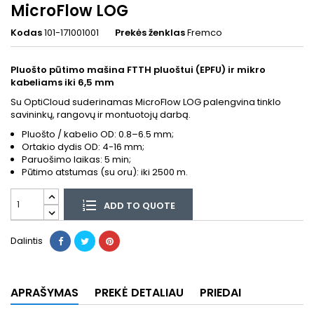
MicroFlow LOG
Kodas
101-171001001
Prekės ženklas
Fremco
Pluošto pūtimo mašina FTTH pluoštui (EPFU) ir mikro
kabeliams iki 6,5 mm
Su OptiCloud suderinamas MicroFlow LOG palengvina tinklo
savininkų, rangovų ir montuotojų darbą.
Pluošto / kabelio OD: 0.8–6.5 mm;
Ortakio dydis OD: 4-16 mm;
Paruošimo laikas: 5 min;
Pūtimo atstumas (su oru): iki 2500 m.
ADD TO QUOTE
Dalintis
APRAŠYMAS
PREKĖ DETALIAU
PRIEDAI