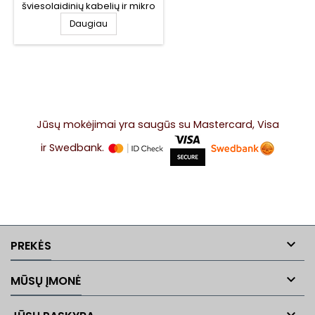
šviesolaidinių kabelių ir mikro
kabelių montavimui.
Daugiau
Lubrication (FlowLUB) yra
vandens pagrindo tepalai,
skirti visiems kanalams ir
kabeliams. Tepimas labai
sumažina trintį ir statinę
elektrą. NANOFLOW MAX,
MICROFLOW, EASYFLOW
SMART IR MINIFLOW
Jūsų mokėjimai yra saugūs su Mastercard, Visa
ir Swedbank.

PREKĖS

MŪSŲ ĮMONĖ