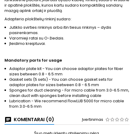
ir apatinė plokštės, kurios kartu sudaro kompaktišką sandarų
mazgą aplink ortakį ir pluoštą.
Adapterio plokštelių rinkinį sudaro:
Jutiklio svirties rinkinys arba itin tiesus rinkinys – dydis
pasirenkamas.
Varomieji ratai su O-žiedais.
Įleidimo kreiptuvai.
Mandatory parts for usage
Adaptor plate kit - You can choose adaptor plates for fiber
sizes between 0.8 - 6.5 mm
Gasket sets (5 sets) - You can choose gasket sets for
adaptor plates for sizes between 0.8 - 6.5 mm
Sponges for duct cleaning - For micro cable from 3.0-6.5 mm,
clean duct with sponges before installing cable
Lubrication - We recommend FlowLUB 5000 for micro cable
from 3.0-6.5 mm
KOMENTARAI (0)
Įvertinimas
Šiuo metu klientų atsiliepimų nėra.