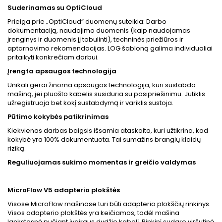
Suderinamas su OptiCloud
Prieiga prie „OptiCloud“ duomenų suteikia: Darbo
dokumentaciją, naudojimo duomenis (kaip naudojamas
įrenginys ir duomenis jį tobulinti), techninės priežiūros ir
aptarnavimo rekomendacijas. LOG šabloną galima individualiai
pritaikyti konkrečiam darbui.
Įrengta apsaugos technologija
Unikali gerai žinoma apsaugos technologija, kuri sustabdo
mašiną, jei pluošto kabelis susiduria su pasipriešinimu. Jutiklis
užregistruoja bet kokį sustabdymą ir variklis sustoja.
Pūtimo kokybės patikrinimas
Kiekvienas darbas baigsis išsamia ataskaita, kuri užtikrina, kad
kokybė yra 100% dokumentuota. Tai sumažins brangių klaidų
riziką.
Reguliuojamas sukimo momentas ir greičio valdymas
MicroFlow V5 adapterio plokštės
Visose MicroFlow mašinose turi būti adapterio plokščių rinkinys.
Visos adapterio plokštės yra keičiamos, todėl mašina
lankstesnė pučiant įvairaus dydžio kabelį. Rinkinį sudaro viršutinė