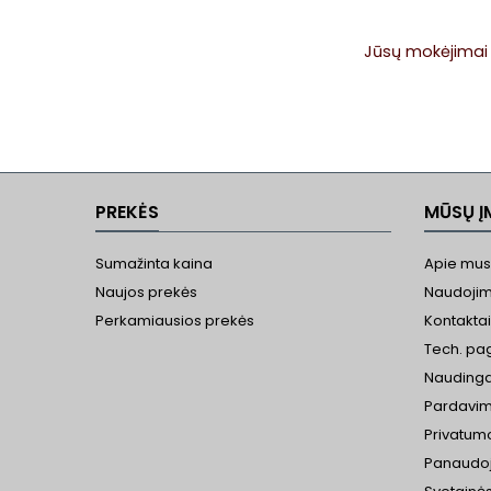
Jūsų mokėjimai 
PREKĖS
MŪSŲ Į
Sumažinta kaina
Apie mus
Naujos prekės
Naudojim
Perkamiausios prekės
Kontaktai
Tech. pa
Nauding
Pardavim
Privatum
Panaudo