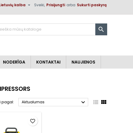

Lietuvių kalba
Sveiki,
Prisijungti
arba
Sukurti paskyrą
×
×
×
×

)
i
NODERĪGA
KONTAKTAI
NAUJIENOS
ą
MPRESSORS



i pagal:
Aktualumas
favorite_border