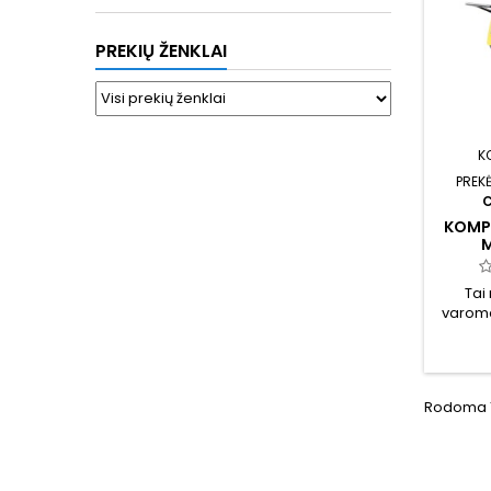
PREKIŲ ŽENKLAI
K
PREK
KOMP
M
Tai
varoma
Rodoma 1-