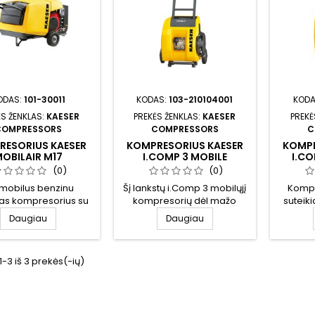
ODAS:
101-30011
KODAS:
103-210104001
KODA
ĖS ŽENKLAS:
KAESER
PREKĖS ŽENKLAS:
KAESER
PREKĖ
COMPRESSORS
COMPRESSORS
C
RESORIUS KAESER
KOMPRESORIUS KAESER
KOMPR
OBILAIR M17
I.COMP 3 MOBILE
I.C
(0)
(0)
 mobilus benzinu
Šį lankstų i.Comp 3 mobilųjį
Kompr
s kompresorius su
kompresorių dėl mažo
suteiki
12 V lizdu.
svorio ir kompaktiškos
pati
Daugiau
Daugiau
konstrukcijos galima
tiekimą 
pasiimti bet kur.
3 iš 3 prekės(-ių)