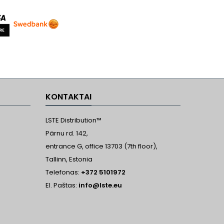
KONTAKTAI
LSTE Distribution™
Pärnu rd. 142,
entrance G, office 13703 (7th floor),
Tallinn, Estonia
Telefonas:
+372 5101972
El. Paštas:
info@lste.eu