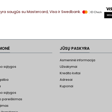
yra saugūs su Mastercard, Visa ir Swedbank.
MONĖ
JŪSŲ PASKYRA
Asmeninė informacija
o sąlygos
Užsakymai
Kredito kvitai
galba
Adresai
a
Kuponai
o sąlygos
o pareiškimas
jimas