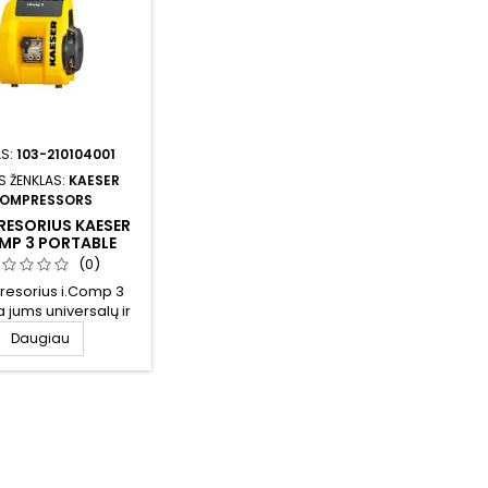
S:
103-210104001
S ŽENKLAS:
KAESER
OMPRESSORS
ESORIUS KAESER
OMP 3 PORTABLE
(0)
esorius i.Comp 3
a jums universalų ir
kimą suslėgto oro
Daugiau
be alyvos visą laiką.