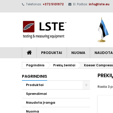
Telefonas:
+372 5101972
El. Paštas:
info@lste.eu
M
(
S
P
add_circle_outline
((
No
Pa
pri
PRODUKTAI
NUOMA
NAUDOTA
Pagrindinis
Prekių ženklai
Kaeser Compress
PREKI
PAGRINDINIS
Produktai
Rasta 3 p
Sprendimai
Naudota įranga
Nuoma