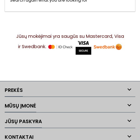
Search again what you are looking for
Jūsų mokėjimai yra saugūs su Mastercard, Visa
ir Swedbank.

PREKĖS

MŪSŲ ĮMONĖ

JŪSŲ PASKYRA

KONTAKTAI