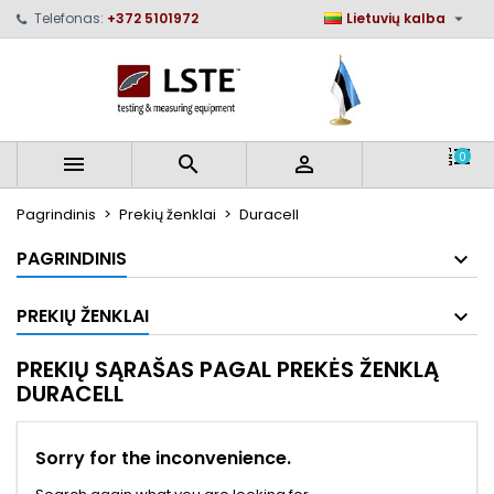

Telefonas:
+372 5101972
Lietuvių kalba
×
×
×
×
My wishlists
((modalTitle))
Sukurti pageidavimų sąrašą
Prisijungti
Create new list
add_circle_outline
((confirmMessage))
Norėdami išsaugoti prekes savo pageidavimų
Pageidavimų sąrašo pavadinimas
sąraše, turite būti prisijungę.
0



((cancelText))
((modalDeleteText))
Atšaukti
Prisijungti
Pagrindinis
Prekių ženklai
Duracell
Atšaukti
Sukurti pageidavimų sąrašą
PAGRINDINIS
PREKIŲ ŽENKLAI
PREKIŲ SĄRAŠAS PAGAL PREKĖS ŽENKLĄ
DURACELL
Sorry for the inconvenience.